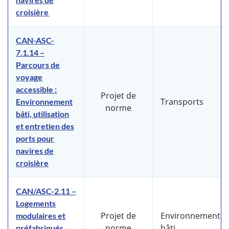
croisière
CAN-ASC-
7.1.14 –
Parcours de
voyage
accessible :
Projet de
Transports
Environnement
norme
bâti, utilisation
et entretien des
ports pour
navires de
croisière
CAN/ASC-2.11 –
Logements
Projet de
Environnement
modulaires et
norme
bâti
préfabriqués