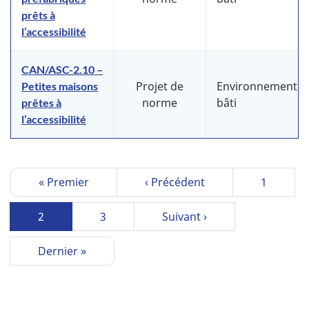
prêts à
l’accessibilité
CAN/ASC-2.10 –
Projet de
Environnement
Petites maisons
norme
bâti
prêtes à
l’accessibilité
P
Première
« Premier
Page
‹ Précédent
Page
1
a
page
précédente
g
Page
2
Page
3
Page
Suivant ›
i
courante
suivante
n
Dernière
Dernier »
a
page
t
i