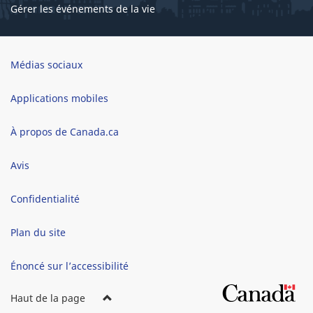
Gérer les événements de la vie
Brand
Médias sociaux
Applications mobiles
À propos de Canada.ca
Avis
Confidentialité
Plan du site
Énoncé sur l’accessibilité
Haut de la page