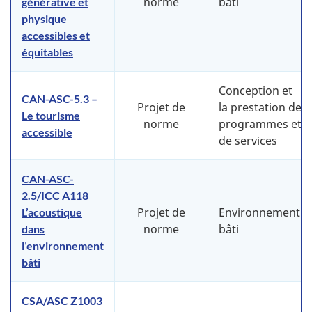
norme
bâti
générative et
physique
accessibles et
équitables
Conception et
CAN-ASC-5.3 –
Projet de
la prestation de
Le tourisme
norme
programmes et
accessible
de services
CAN-ASC-
2.5/ICC A118
Projet de
Environnement
L’acoustique
norme
bâti
dans
l’environnement
bâti
CSA/ASC Z1003