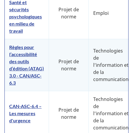
Santé et
Projet de
sécurités
Emploi
norme
psychologiques
en milieu de
travail
Règles pour
Technologies
l’accessibilité
de
Projet de
des outils
l’information et
norme
d’édition (ATAG)
de la
3.0 - CAN/ASC-
communication
6.3
Technologies
de
CAN-ASC-6.4 –
Projet de
l’information et
Les mesures
norme
de la
d'urgence
communication