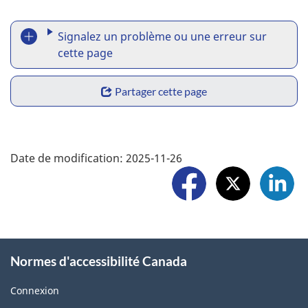
o
R
n
Signalez un problème ou une erreur sur
e
cette page
p
S
Partager cette page
o
h
r
a
F
t
Date de modification:
2025-11-26
r
o
a
e
l
p
w
l
r
i
o
o
Normes d'accessibilité Canada
d
w
b
g
Connexion
U