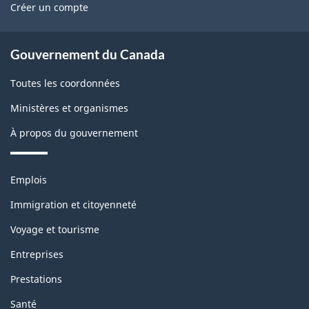
l
Créer un compte
e
s
e
t
About
m
Gouvernement du Canada
b
government
o
Toutes les coordonnées
l
n
Ministères et organismes
o
t
À propos du gouvernement
c
h
k
Thèmes
Emplois
i
et
Immigration et citoyenneté
s
sujets
Voyage et tourisme
p
Entreprises
a
Prestations
g
Santé