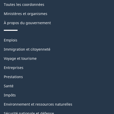
o
Toutes les coordonnées
l
n
Ministères et organismes
o
t
À propos du gouvernement
c
h
k
Thèmes
Emplois
i
et
Immigration et citoyenneté
s
sujets
Voyage et tourisme
p
Entreprises
a
Prestations
g
Santé
e
Impôts
Environnement et ressources naturelles
Sécurité nationale et défense