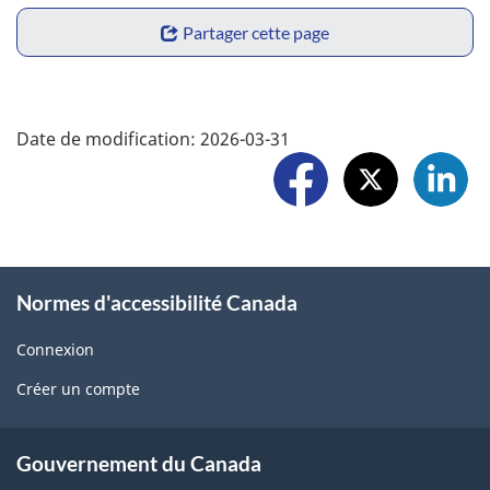
p
S
Partager cette page
o
h
r
a
F
t
Date de modification:
2026-03-31
r
o
a
e
l
p
w
l
r
i
o
o
Normes d'accessibilité Canada
d
w
b
g
Connexion
U
l
Créer un compte
e
s
e
t
About
m
Gouvernement du Canada
b
government