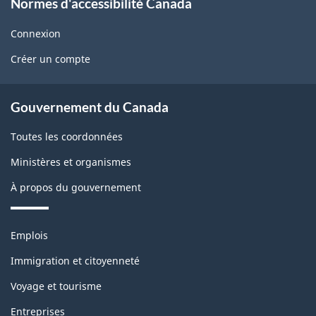
o
Normes d'accessibilité Canada
d
w
i
b
g
t
Connexion
U
l
é
Créer un compte
e
s
e
t
About
m
Gouvernement du Canada
b
government
o
Toutes les coordonnées
l
n
Ministères et organismes
o
t
À propos du gouvernement
c
h
k
Thèmes
Emplois
i
et
Immigration et citoyenneté
s
sujets
Voyage et tourisme
p
Entreprises