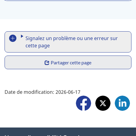
s
d
e
n
R
o
Signalez un problème ou une erreur sur
n
e
cette page
-
p
r
S
Partager cette page
e
o
h
s
r
p
a
F
o
t
Date de modification:
2026-06-17
r
o
n
a
s
e
l
a
p
w
l
b
r
i
i
o
l