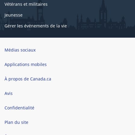
Vétérans et militaires
Jeunesse
Gérer les événements de la vie
Brand
Médias sociaux
Applications mobiles
À propos de Canada.ca
Avis
Confidentialité
Plan du site