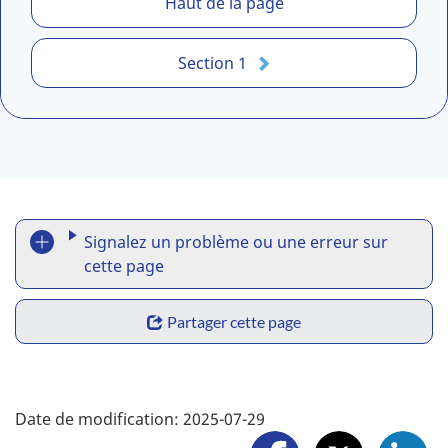
Haut de la page
n
t
Section 1
r
o
d
u
c
t
R
i
Signalez un problème ou une erreur sur
o
e
cette page
n
p
S
Partager cette page
o
h
r
a
F
t
Date de modification:
2025-07-29
r
o