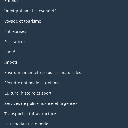
Emplois
i
et
Immigration et citoyenneté
s
sujets
Voyage et tourisme
p
Entreprises
a
Prestations
g
Santé
e
Impôts
Environnement et ressources naturelles
Sécurité nationale et défense
Culture, histoire et sport
Services de police, justice et urgences
Transport et infrastructure
Le Canada et le monde