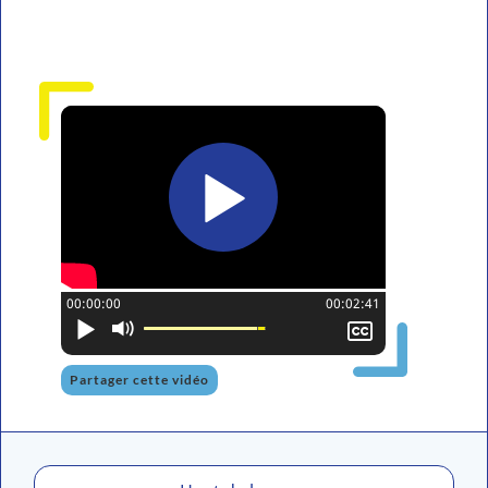
Position actuelle :
00:00:00
Temps total :
00:02:41
Lire
Activer
Afficher
le
le
mode
sous-
Partager cette vidéo
muet
titrage
I