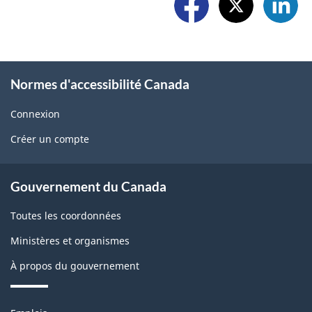
a
e
l
p
w
l
r
i
o
o
Normes d'accessibilité Canada
d
w
b
g
Connexion
U
l
Créer un compte
e
s
e
t
About
m
Gouvernement du Canada
b
government
o
Toutes les coordonnées
l
n
Ministères et organismes
o
t
À propos du gouvernement
c
h
k
Thèmes