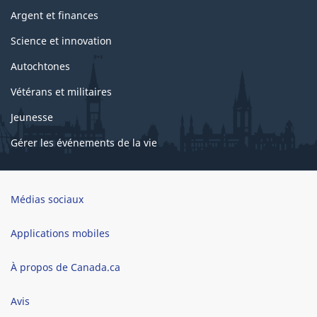
Argent et finances
Science et innovation
Autochtones
Vétérans et militaires
Jeunesse
Gérer les événements de la vie
Brand
Médias sociaux
Applications mobiles
À propos de Canada.ca
Avis