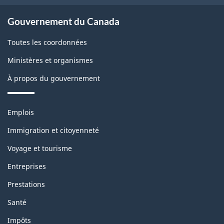
e
t
About
m
Gouvernement du Canada
b
government
o
Toutes les coordonnées
l
n
Ministères et organismes
o
t
À propos du gouvernement
c
h
k
Thèmes
Emplois
i
et
Immigration et citoyenneté
s
sujets
Voyage et tourisme
p
Entreprises
a
Prestations
g
Santé
e
Impôts