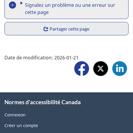
R
Signalez un problème ou une erreur sur
e
cette page
p
S
Partager cette page
o
h
r
a
F
t
Date de modification:
2026-01-21
r
o
a
e
l
p
w
l
r
i
o
o
Normes d'accessibilité Canada
d
w
b
g
Connexion
U
l
Créer un compte
e
s