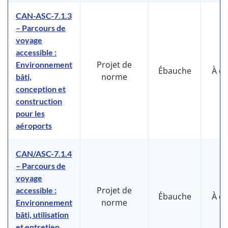
CAN-ASC-7.1.3
– Parcours de
voyage
accessible :
Projet de
Environnement
Ébauche
À d
norme
bâti,
conception et
construction
pour les
aéroports
CAN/ASC-7.1.4
– Parcours de
voyage
Projet de
accessible :
Ébauche
À d
norme
Environnement
bâti, utilisation
et entretien