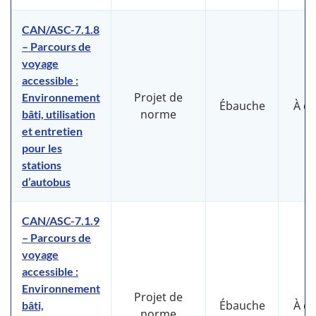
CAN/ASC-7.1.8
– Parcours de
voyage
accessible :
Projet de
Environnement
Ébauche
À d
norme
bâti, utilisation
et entretien
pour les
stations
d’autobus
CAN/ASC-7.1.9
– Parcours de
voyage
accessible :
Environnement
Projet de
Ébauche
À d
bâti,
norme