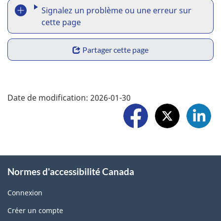
R
i
Signalez un problème ou une erreur sur
o
e
cette page
n
p
S
Partager cette page
o
h
r
a
F
t
Date de modification:
2026-01-30
r
o
a
e
l
p
w
l
r
i
o
o
Normes d'accessibilité Canada
d
w
b
g
Connexion
U
l
Créer un compte
e
s