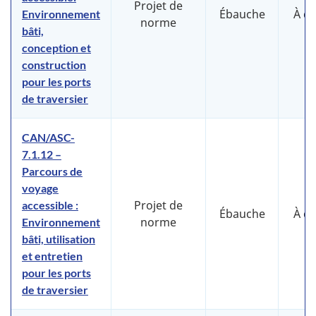
Projet de
Ébauche
À d
Environnement
norme
bâti,
conception et
construction
pour les ports
de traversier
CAN/ASC-
7.1.12 –
Parcours de
voyage
Projet de
accessible :
Ébauche
À d
norme
Environnement
bâti, utilisation
et entretien
pour les ports
de traversier