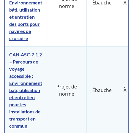
Ébauche
À d
Environnement
norme
bâti, utilisation
et entretien
des ports pour
navires de
croisière
CAN-ASC-7.1.2
– Parcours de
voyage
accessible :
Environnement
Projet de
Ébauche
À d
bâti, utilisation
norme
et entretien
pour les
installations de
transport en
commun