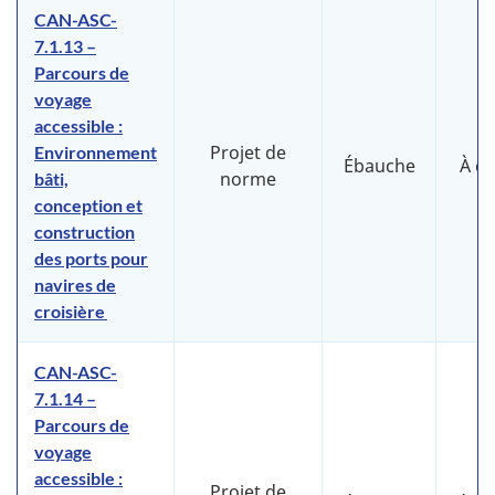
CAN-ASC-
7.1.13 –
Parcours de
voyage
accessible :
Projet de
Environnement
Ébauche
À d
norme
bâti,
conception et
construction
des ports pour
navires de
croisière
CAN-ASC-
7.1.14 –
Parcours de
voyage
accessible :
Projet de