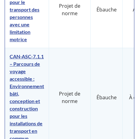
pour le
Projet de
Ébauche
Ao
transport des
norme
personnes
avec une
limitation
motrice
CAN-ASC-7.1.1
– Parcours de
voyage
accessible :
Environnement
Projet de
bâti,
Ébauche
À d
norme
conception et
construction
pour les
installations de
transport en
commun