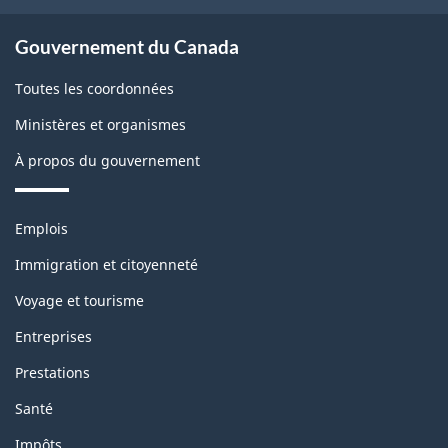
e
t
About
m
Gouvernement du Canada
b
government
o
Toutes les coordonnées
l
n
Ministères et organismes
o
t
À propos du gouvernement
c
h
k
Thèmes
Emplois
i
et
Immigration et citoyenneté
s
sujets
Voyage et tourisme
p
Entreprises
a
Prestations
g
Santé
e
Impôts