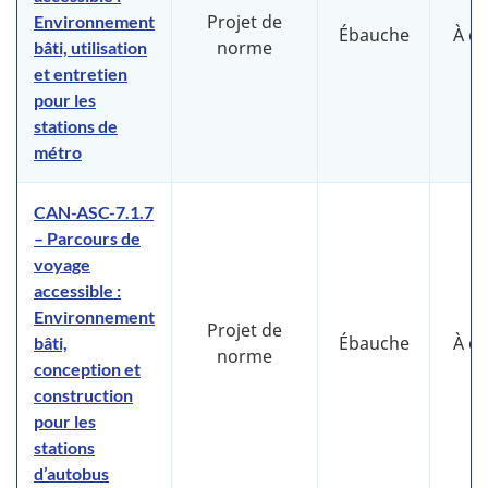
Projet de
Environnement
Ébauche
À d
norme
bâti, utilisation
et entretien
pour les
stations de
métro
CAN-ASC-7.1.7
– Parcours de
voyage
accessible :
Environnement
Projet de
Ébauche
À d
bâti,
norme
conception et
construction
pour les
stations
d’autobus