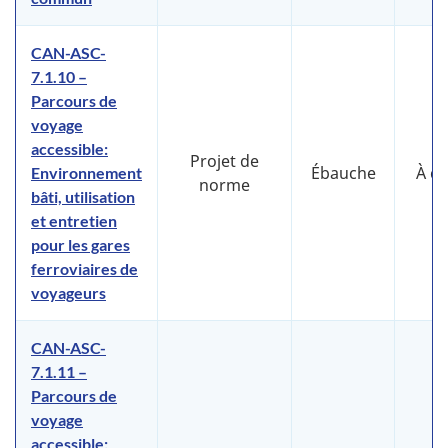
CAN-ASC-
7.1.10 –
Parcours de
voyage
accessible:
Projet de
Ébauche
À d
Environnement
norme
bâti, utilisation
et entretien
pour les gares
ferroviaires de
voyageurs
CAN-ASC-
7.1.11 –
Parcours de
voyage
accessible: