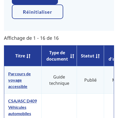
Réinitialiser
Affichage de 1 - 16 de 16
Type de
D
Titre
Statut
document
d'af
Parcours de
Guide
Publié
Ma
voyage
technique
accessible
CSA/ASC D409
Véhicules
automobiles