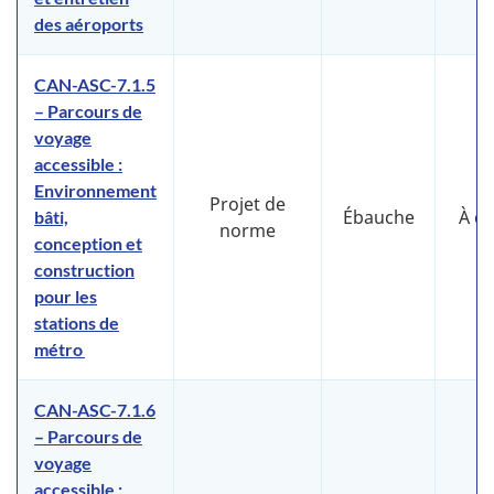
des aéroports
CAN-ASC-7.1.5
– Parcours de
voyage
accessible :
Environnement
Projet de
Ébauche
À d
bâti,
norme
conception et
construction
pour les
stations de
métro
CAN-ASC-7.1.6
– Parcours de
voyage
accessible :