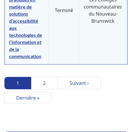
communautaires
matière de
Terminé
du Nouveau-
solutions
Brunswick
d’accessibilité
aux
technologies de
l’information et
de la
communication
P
Page
1
Page
2
Page
Suivant ›
a
courante
suivante
g
Dernière
Dernière »
i
page
n
a
t