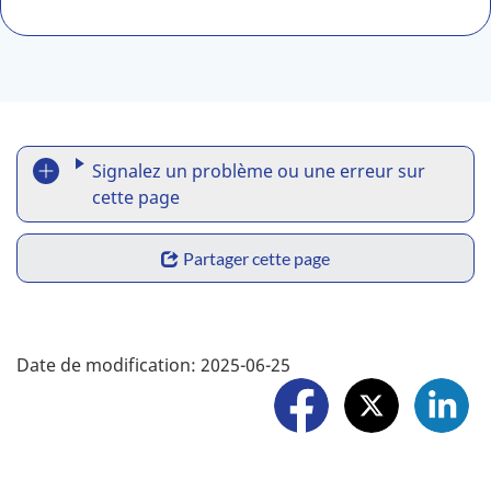
R
Signalez un problème ou une erreur sur
e
cette page
p
S
Partager cette page
o
h
r
a
F
t
Date de modification:
2025-06-25
r
o
a
e
l
p
w
l