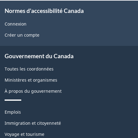
r
i
o
o
Normes d'accessibilité Canada
d
w
b
g
Connexion
U
l
Créer un compte
e
s
e
t
About
m
Gouvernement du Canada
b
government
o
Toutes les coordonnées
l
n
Ministères et organismes
o
t
À propos du gouvernement
c
h
k
Thèmes
Emplois
i
et
Immigration et citoyenneté
s
sujets
Voyage et tourisme