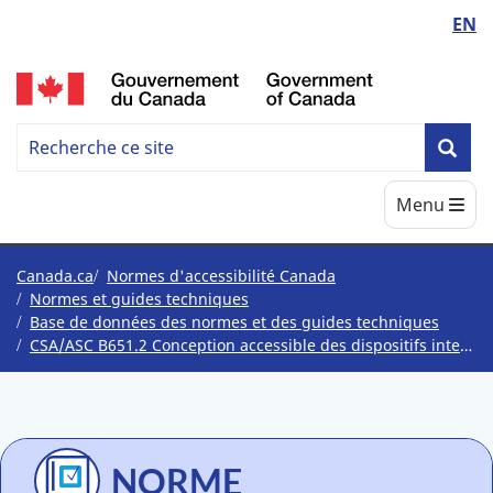
Language
EN
Skip
Skip
Passer
to
to
à
switcher
/
main
"About
la
content
government"
version
Search
HTML
Rechercher
Rec
simplifiée
Accessbility
Menu
princi
Standards
Canada
Vous
Canada.ca
Normes d'accessibilité Canada
Normes et guides techniques
êtes
Base de données des normes et des guides techniques
CSA/ASC B651.2 Conception accessible des dispositifs interactifs libre-service, y compris les guichets automatiques bancaires
ici
NORME