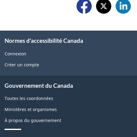
o
a
e
l
p
w
l
r
i
o
o
Normes d'accessibilité Canada
d
w
b
g
Connexion
U
l
Créer un compte
e
s
e
t
About
m
Gouvernement du Canada
b
government
o
Toutes les coordonnées
l
n
Ministères et organismes
o
t
À propos du gouvernement
c
h