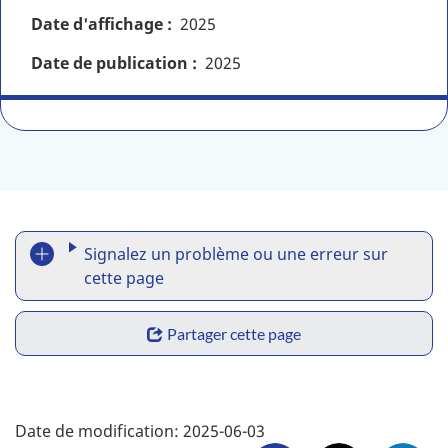
Date d'affichage
2025
Date de publication
2025
R
Signalez un problème ou une erreur sur
e
cette page
p
S
Partager cette page
o
h
r
a
F
t
Date de modification:
2025-06-03
r