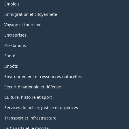
k
Thèmes
Emplois
i
et
Immigration et citoyenneté
s
sujets
Voyage et tourisme
p
Entreprises
a
Prestations
g
Santé
e
Impôts
Environnement et ressources naturelles
Sécurité nationale et défense
Culture, histoire et sport
Services de police, justice et urgences
Transport et infrastructure
Le Canada et le monde