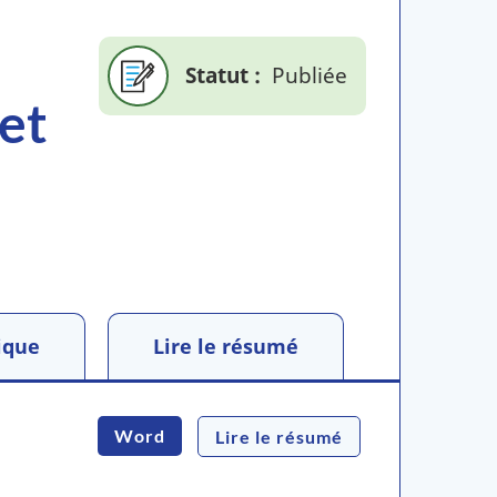
Statut
Publiée
 et
ique
Lire le résumé
Word
Lire le résumé