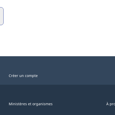
l
l
Créer un compte
Ministères et organismes
À pr