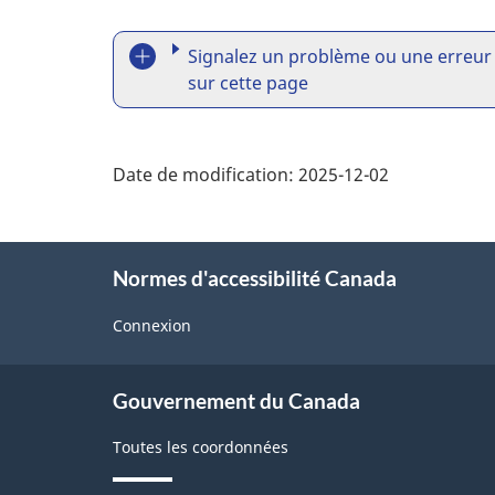
C
R
-
Signalez un problème ou une erreur
6
e
sur cette page
.
2
p
:
Date de modification:
2025-12-02
o
2
0
r
2
5
t
Normes d'accessibilité Canada
-
a
2
Connexion
.
p
About
É
Gouvernement du Canada
n
r
government
o
Toutes les coordonnées
o
n