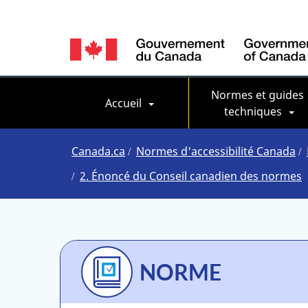
Language
switcher
Main navigation
Normes et guides 
Accueil
techniques
Vous
Canada.ca
Normes d'accessibilité Canada
êtes
2. Énoncé du Conseil canadien des normes
ici
NORME