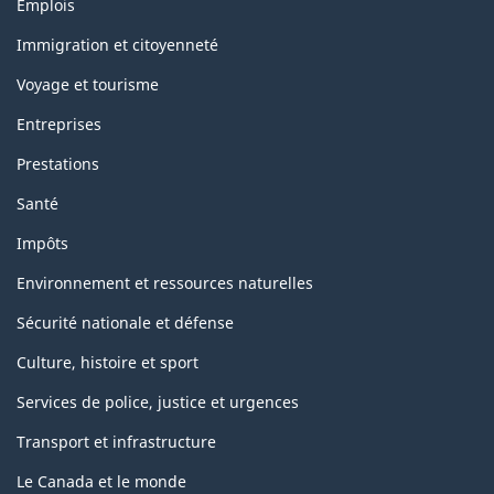
Thèmes
Emplois
i
et
Immigration et citoyenneté
s
sujets
Voyage et tourisme
p
Entreprises
a
Prestations
g
Santé
e
Impôts
Environnement et ressources naturelles
Sécurité nationale et défense
Culture, histoire et sport
Services de police, justice et urgences
Transport et infrastructure
Le Canada et le monde