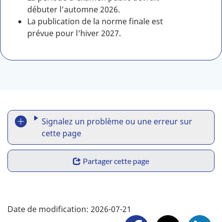
débuter l’automne 2026.
La publication de la norme finale est
prévue pour l'hiver 2027.
R
Signalez un problème ou une erreur sur
e
cette page
p
S
Partager cette page
o
h
r
a
F
t
Date de modification:
2026-07-21
r
o