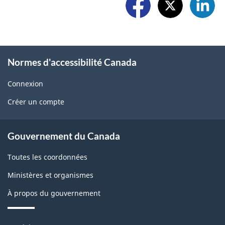
a
e
l
p
w
l
r
i
o
o
Normes d'accessibilité Canada
d
w
b
g
Connexion
U
l
Créer un compte
e
s
e
t
About
m
Gouvernement du Canada
b
government
o
Toutes les coordonnées
l
n
Ministères et organismes
o
t
À propos du gouvernement
c
h
k