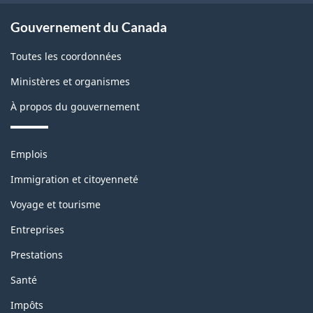
r
i
About
Gouvernement du Canada
o
d
government
Toutes les coordonnées
b
g
Ministères et organismes
l
e
À propos du gouvernement
e
t
Thèmes
Emplois
m
b
et
Immigration et citoyenneté
sujets
o
l
Voyage et tourisme
n
o
Entreprises
t
c
Prestations
Santé
h
k
Impôts