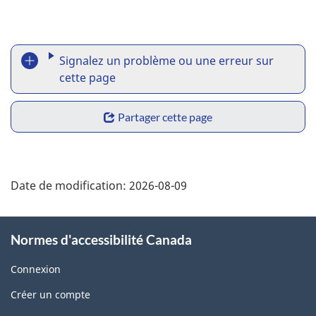
i
v
Signalez un problème ou une erreur sur
R
cette page
e
e
z
Partager cette page
p
S
-
o
h
n
Date de modification:
2026-08-09
r
a
o
t
r
u
Normes d'accessibilité Canada
a
e
s
Connexion
p
w
Créer un compte